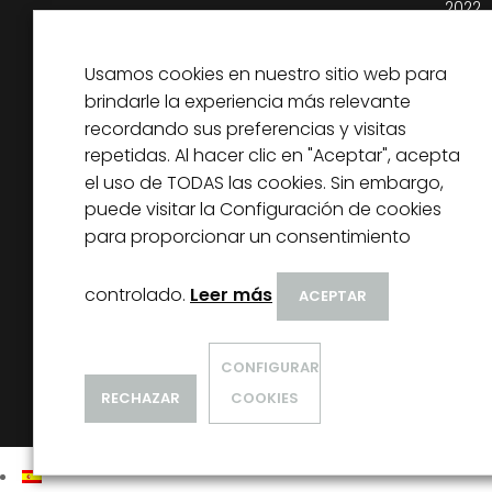
2022
13 abri
Usamos cookies en nuestro sitio web para
Web –
brindarle la experiencia más relevante
13 abri
recordando sus preferencias y visitas
repetidas. Al hacer clic en "Aceptar", acepta
- Polí
el uso de TODAS las cookies. Sin embargo,
- Avis
puede visitar la Configuración de cookies
- Polí
para proporcionar un consentimiento
controlado.
Leer más
ACEPTAR
CONFIGURAR
RECHAZAR
COOKIES