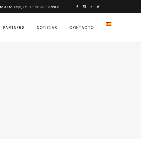
nto A Pta. Baja, Of. D – 28033 Madrid
PARTNERS
NOTICIAS
CONTACTO