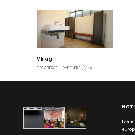
Virag
DECOREXCEL - PARTNERS
Virag
NOT
Esenc
europ