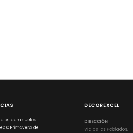
ICIAS
DECOREXCEL
iales para suelos
DIRECCIÓN
eos: Primavera de
Vía de los Poblados, 1