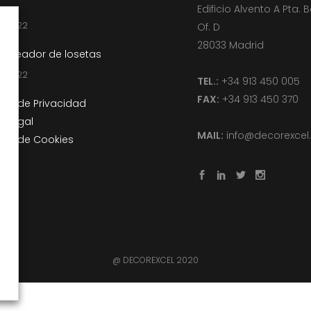
Edificio Alvento A Pta. B
l, 2022
Of. D
28033 Madrid
 Creador de losetas
l, 2022
TEL.:
+34 913 450 005
FAX:
+34 913 450 370
tica de Privacidad
o Legal
MAIL:
info@decorexce
tica de Cookies
@ DECOREXCEL 2020