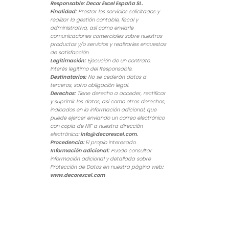
Responsable:
Decor Excel España SL
.
Finalidad:
Prestar los servicios solicitados y
realizar la gestión contable, fiscal y
administrativa, así como enviarle
comunicaciones comerciales sobre nuestros
productos y/o servicios y realizarles encuestas
de satisfacción.
Legitimación:
Ejecución de un contrato.
Interés legítimo del Responsable.
Destinatarios:
No se cederán datos a
terceros, salvo obligación legal.
Derechos:
Tiene derecho a acceder, rectificar
y suprimir los datos, así como otros derechos,
indicados en la información adicional, que
puede ejercer enviando un correo electrónico
con copia de NIF a nuestra dirección
electrónica:
info@decorexcel.com
.
Procedencia:
El propio interesado.
Información adicional:
Puede consultar
información adicional y detallada sobre
Protección de Datos en nuestra página web
:
www.decorexcel.com