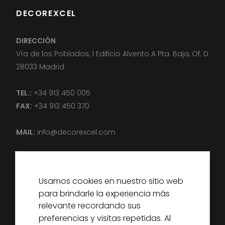
DECOREXCEL
DIRECCIÓN
Vía de los Poblados, 1 Edificio Alvento A Pta. Baja, Of. D
28033 Madrid
TEL.:
+34 913 450 005
FAX:
+34 913 450 370
MAIL:
info@decorexcel.com
Usamos cookies en nuestro sitio web
para brindarle la experiencia más
DECOREXCEL
relevante recordando sus
SOBRE NOSOTROS
preferencias y visitas repetidas. Al